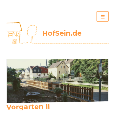
HofSein.de
Vorgarten II