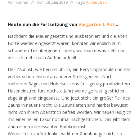
Von Konrad // Vom 28. Juni 2019 // Tags:
Außen
,
Bau
Heute nun die Fortsetzung von
Vorgarten I. Akt
…
Nachdem die Mauer gesetzt und ausbetoniert und die alten
Borte wieder eingesetzt waren, konnten wir endlich zum
schöneren Teil übergehen – dem, wo man etwas sieht und
der sich mehr nach Aufbau anfühlt…
Der Zaun ist, wie bei uns üblich, ein Recyclingprodukt und hat
vorher schon einmal an anderer Stelle gedient. Nach
mehreren Säge- und Hobelsessions (mit genug produziertem
Haseneinstreu fürs nächste Jahr) wurde gefräst, gestrichen,
abgelängt und eingepasst. Und jetzt steht ein großer Teil des
Zauns in neuer Pracht. Die Zaunslatten sind hierbei bewusst
nicht von ihrem Altanstrich befreit worden. Wir haben lediglich
mit einer hellen Lasur nochmal nachgestrichen. Das gibt dem
Zaun einen interessanten Farbkontrast.
Wenn ich so zurückdenke, wirkt der Zaunbau gar nicht so