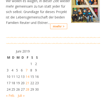
Wir wollen es wagen, in dieser Zeit wieder
mehr gemeinsam zu tun statt jeder für
sich selbst. Grundlage für dieses Projekt
ist die Lebensgemeinschaft der beiden
Familien Reuter und Elstner...
mehr
Juni 2019
M
D
M
D
F
S
S
1
2
3
4
5
6
7
8
9
10
11
12
13
14
15
16
17
18
19
20
21
22
23
24
25
26
27
28
29
30
« Feb.
Juli »