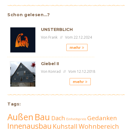
Schon gelesen…?
UNSTERBLICH
Von Frank // Vom 22.12.2024
mehr
Giebel II
Von Konrad // Vom 12.12.2018
mehr
Tags:
Außen
Bau
Gedanken
Dach
Einheitspreis
Innenausbau
Kuhstall
Wohnbereich