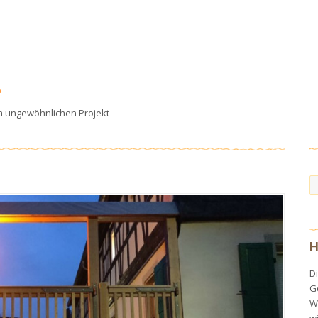
e
em ungewöhnlichen Projekt
H
Di
G
Wi
w