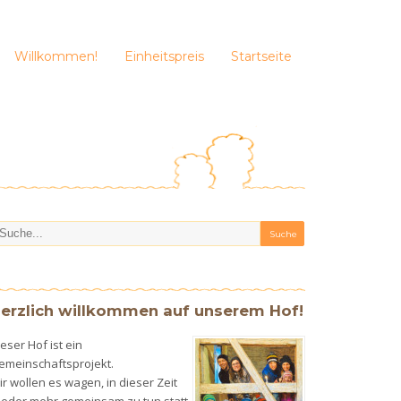
Willkommen!
Einheitspreis
Startseite
erzlich willkommen auf unserem Hof!
eser Hof ist ein
emeinschaftsprojekt.
r wollen es wagen, in dieser Zeit
ieder mehr gemeinsam zu tun statt