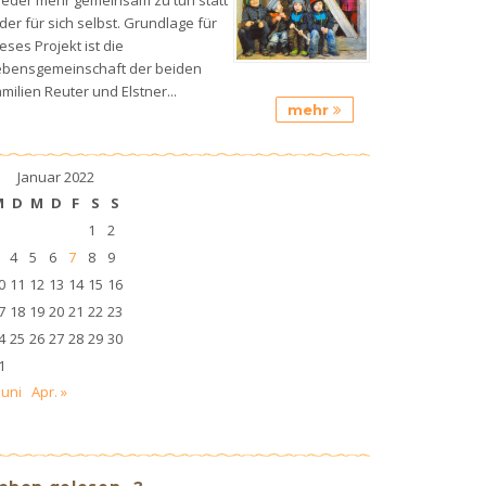
der für sich selbst. Grundlage für
eses Projekt ist die
ebensgemeinschaft der beiden
milien Reuter und Elstner...
mehr
Januar 2022
M
D
M
D
F
S
S
1
2
4
5
6
7
8
9
0
11
12
13
14
15
16
7
18
19
20
21
22
23
4
25
26
27
28
29
30
1
Juni
Apr. »