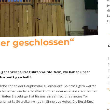
je
di
L
Fa
er geschlossen“
3
1
1
ie gedankliche Irre führen würde. Nein, wir haben unser
2
abschnitt geschafft.
3
iche Tor an der Hauptstraße zu erneuern. So richtig gern wollten
« 
r es hinterher wieder schließen konnten oder es in unseren Händen
tiefen Erzgebirge, hat für uns ein sehr schönes neues Tor
ener wirkt. So wollten wir es im Sinne des Hofes. Die Beschläge