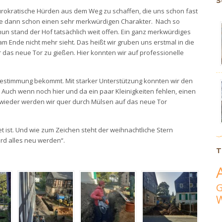
S
bürokratische Hürden aus dem Weg zu schaffen, die uns schon fast
tte dann schon einen sehr merkwürdigen Charakter. Nach so
 nun stand der Hof tatsächlich weit offen. Ein ganz merkwürdiges
 Ende nicht mehr sieht. Das heißt wir gruben uns erstmal in die
 das neue Tor zu gießen. Hier konnten wir auf professionelle
Bestimmung bekommt. Mit starker Unterstützung konnten wir den
uch wenn noch hier und da ein paar Kleinigkeiten fehlen, einen
r wieder werden wir quer durch Mülsen auf das neue Tor
t ist. Und wie zum Zeichen steht der weihnachtliche Stern
ird alles neu werden“.
T