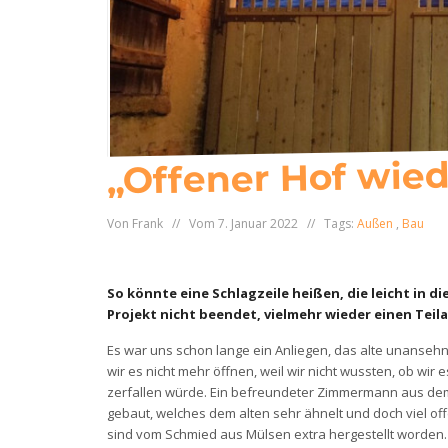
„Offener Hof wied
Von Frank // Vom 7. Januar 2022 // Tags:
Außen
,
Bau
So könnte eine Schlagzeile heißen, die leicht in d
Projekt nicht beendet, vielmehr wieder einen Teil
Es war uns schon lange ein Anliegen, das alte unansehnl
wir es nicht mehr öffnen, weil wir nicht wussten, ob wi
zerfallen würde. Ein befreundeter Zimmermann aus dem 
gebaut, welches dem alten sehr ähnelt und doch viel off
sind vom Schmied aus Mülsen extra hergestellt worden.