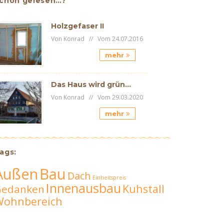
chon gelesen…?
Holzgefaser II
Von Konrad // Vom 24.07.2016
mehr
Das Haus wird grün…
Von Konrad // Vom 29.03.2020
mehr
ags:
Außen
Bau
Dach
Einheitspreis
Innenausbau
Kuhstall
Gedanken
Wohnbereich