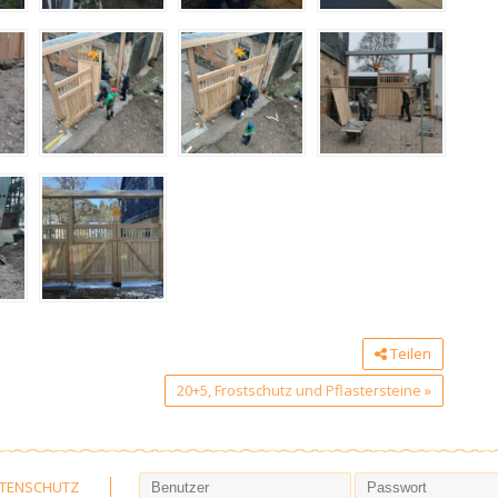
Teilen
20+5, Frostschutz und Pflastersteine
»
TENSCHUTZ