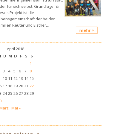
der für sich selbst. Grundlage für
eses Projekt ist die
ebensgemeinschaft der beiden
milien Reuter und Elstner...
mehr
April 2018
M
D
M
D
F
S
S
1
3
4
5
6
7
8
10
11
12
13
14
15
6
17
18
19
20
21
22
3
24
25
26
27
28
29
0
 März
Mai »