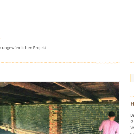
e
em ungewöhnlichen Projekt
H
Di
G
Wi
w