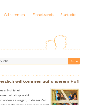
Willkommen!
Einheitspreis
Startseite
erzlich willkommen auf unserem Hof!
eser Hof ist ein
emeinschaftsprojekt.
r wollen es wagen, in dieser Zeit
ieder mehr gemeinsam zu tun statt