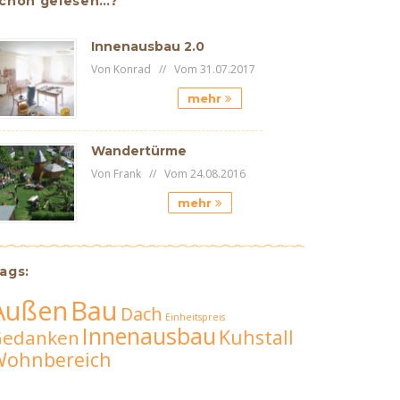
chon gelesen…?
Innenausbau 2.0
Von Konrad // Vom 31.07.2017
mehr
Wandertürme
Von Frank // Vom 24.08.2016
mehr
ags:
Außen
Bau
Dach
Einheitspreis
Innenausbau
Kuhstall
Gedanken
Wohnbereich