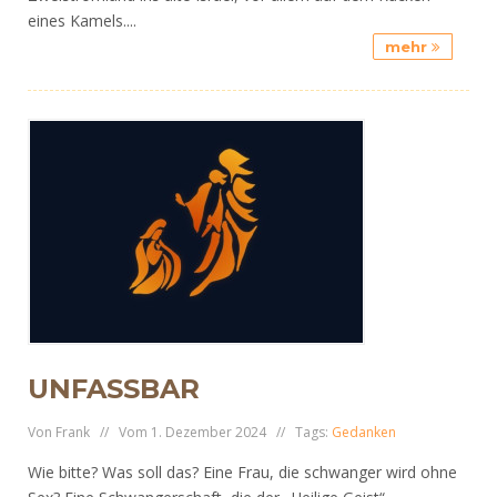
eines Kamels....
mehr
UNFASSBAR
Von Frank // Vom 1. Dezember 2024 // Tags:
Gedanken
Wie bitte? Was soll das? Eine Frau, die schwanger wird ohne