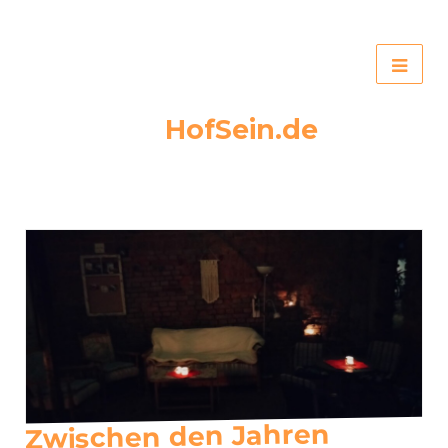
HofSein.de
Zwischen den Jahren