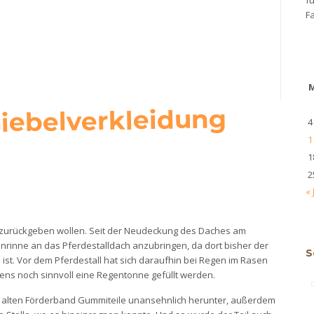
Fa
iebelverkleidung
4
1
1
2
« 
r zurückgeben wollen. Seit der Neudeckung des Daches am
nrinne an das Pferdestalldach anzubringen, da dort bisher der
S
st. Vor dem Pferdestall hat sich daraufhin bei Regen im Rasen
ns noch sinnvoll eine Regentonne gefüllt werden.
ie alten Förderband Gummiteile unansehnlich herunter, außerdem