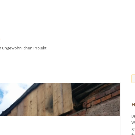
e
em ungewöhnlichen Projekt
H
Di
Wi
ge
f