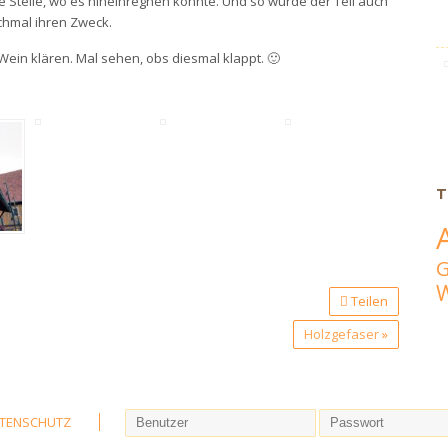
 Stelle, wo es hineinregnen konnte. Und so wurde der Teil auch
ochmal ihren Zweck.
Wein klären. Mal sehen, obs diesmal klappt. 🙂
T
Teilen
Holzgefaser
»
TENSCHUTZ