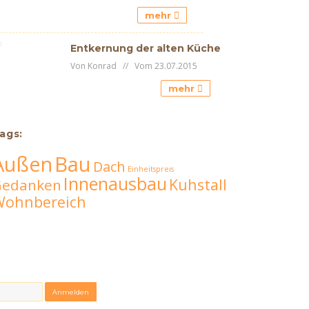
mehr
Entkernung der alten Küche
Von Konrad // Vom 23.07.2015
mehr
ags:
Außen
Bau
Dach
Einheitspreis
Innenausbau
Kuhstall
Gedanken
Wohnbereich