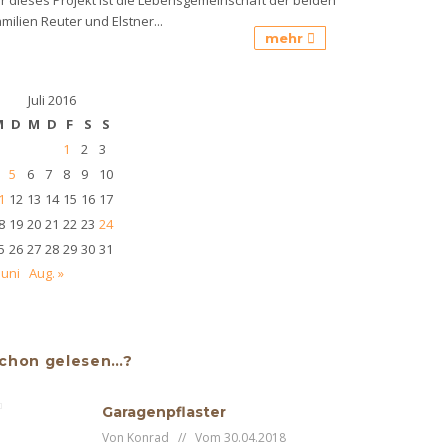
milien Reuter und Elstner...
mehr
Juli 2016
M
D
M
D
F
S
S
1
2
3
5
6
7
8
9
10
1
12
13
14
15
16
17
8
19
20
21
22
23
24
5
26
27
28
29
30
31
Juni
Aug. »
chon gelesen…?
Garagenpflaster
Von Konrad // Vom 30.04.2018