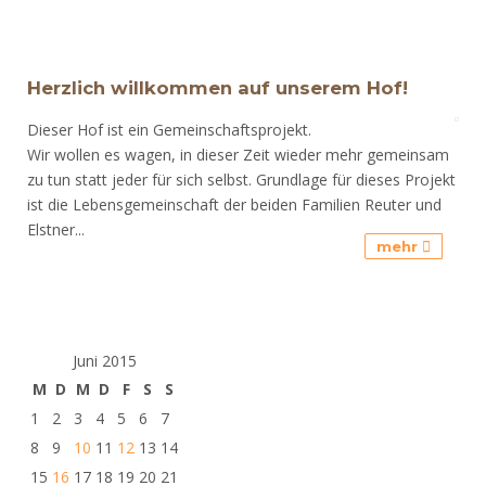
Herzlich willkommen auf unserem Hof!
Dieser Hof ist ein Gemeinschaftsprojekt.
Wir wollen es wagen, in dieser Zeit wieder mehr gemeinsam
zu tun statt jeder für sich selbst. Grundlage für dieses Projekt
ist die Lebensgemeinschaft der beiden Familien Reuter und
Elstner...
mehr
Juni 2015
M
D
M
D
F
S
S
1
2
3
4
5
6
7
8
9
10
11
12
13
14
15
16
17
18
19
20
21