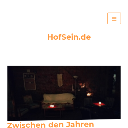
HofSein.de
Zwischen den Jahren